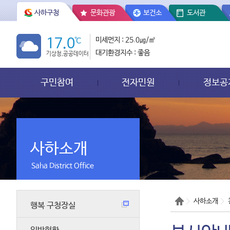
사하구청
문화관광
보건소
도서관
17.0
℃
미세먼지 : 25.0㎍/㎥
대기환경지수 : 좋음
기상청,공공데이터
구민참여
전자민원
정보공
사하소개
Saha District Office
사하소개
행복 구청장실