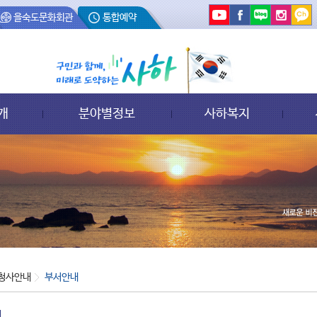
을숙도문화회관
통합예약
개
분야별정보
사하복지
청사안내
부서안내