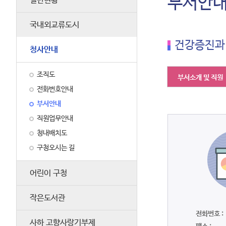
부서안
일반현황
국내외교류도시
건강증진과
청사안내
조직도
부서소개 및 직원
전화번호안내
부서안내
직원업무안내
청내배치도
구청오시는 길
어린이 구청
작은도서관
전화번호 :
사하 고향사랑기부제