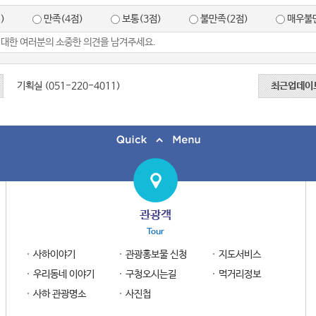
)
만족(4점)
보통(3점)
불만족(2점)
매우불만
기획실 (051-220-4011)
최근업데이
관광객
Tour
사하이야기
관광홍보물 신청
지도서비스
우리동네 이야기
구청오시는길
먹거리정보
사하 관광명소
사진첩