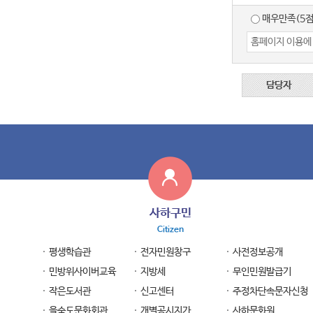
매우만족(5점
담당자
사하구민
Citizen
평생학습관
전자민원창구
사전정보공개
민방위사이버교육
지방세
무인민원발급기
작은도서관
신고센터
주정차단속문자신청
을숙도문화회관
개별공시지가
사하문화원