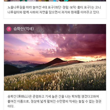
노을나루길을 따라 늘어선 4대 포구(하단·장림·보덕·홍티 포구)는 고니
나루쉼터와 함께 사하의 자연을 담으면서 과거와 현재를 이어주고 있다.
승학산(억새)
4
승학산(乘鶴山)은 준엄하고 기세 높은 산을 나는 학처럼 생겼다고하여
붙여진 이름으로, 정상에 넓게 펼쳐진 수만평의 억새는 놓칠 수 없는 장관
이다.