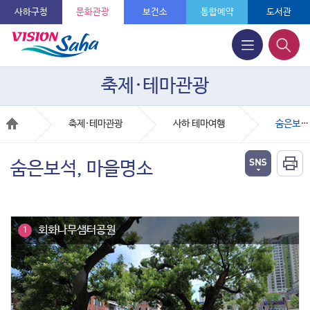
사하구청
문화관광
보건소
통합예약
도서관
축제·테마관광
축제·테마관광
사하 테마여행
숨은보석, 마을명소
숨은보석, 마을명소
회화나무샘터공원
1