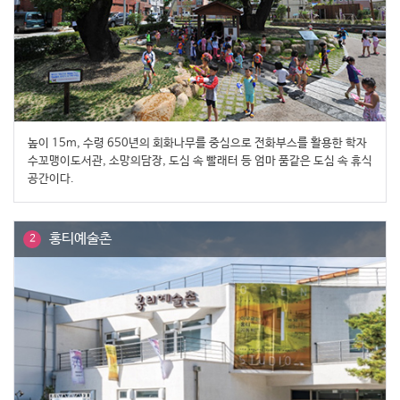
높이 15m, 수령 650년의 회화나무를 중심으로 전화부스를 활용한 학자
수꼬맹이도서관, 소망의담장, 도심 속 빨래터 등 엄마 품같은 도심 속 휴식
공간이다.
홍티예술촌
2