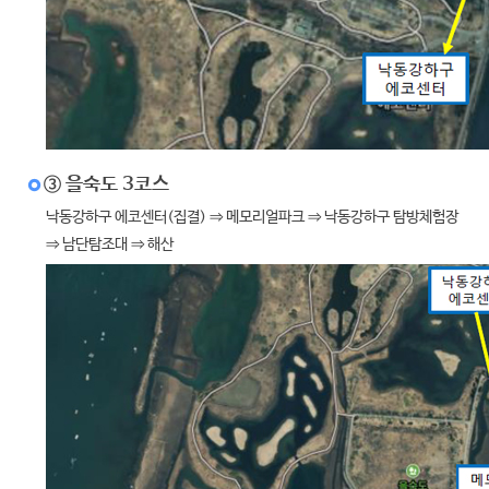
③ 을숙도 3코스
낙동강하구 에코센터(집결) ⇒ 메모리얼파크 ⇒ 낙동강하구 탐방체험장
⇒ 남단탐조대 ⇒ 해산