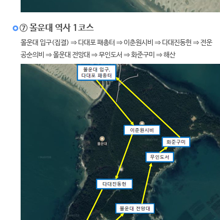
⑦ 몰운대 역사 1코스
몰운대 입구(집결) ⇒ 다대포 패총터 ⇒ 이춘원시비 ⇒ 다대진동헌 ⇒ 전운
공순의비 ⇒ 몰운대 전망대 ⇒ 무인도서 ⇒ 화준구미 ⇒ 해산