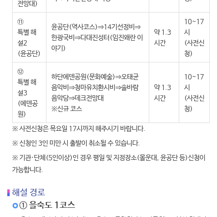
전망대)
⑪
10~17
윤공단(역사코스)⇒14기선정비⇒
특별 해
약 1.3
시
한광국비⇒다대진성터(임진왜란 이
설2
시간
(사전신
야기)
(윤공단)
청)
⑫
하단에덴공원(문화예술)⇒오태균
10~17
특별 해
음악비⇒청마유치환시비⇒솔바람
약 1.3
시
설3
음악당⇒데크전망대
시간
(사전신
(에덴공
※신규 코스
청)
원)
※ 사전신청은 목요일 17시까지 해주시기 바랍니다.
※ 신청인 3인 미만 시 출발이 취소될 수 있습니다.
※ 기관·단체(5인이상)인 경우 평일 및 지정장소(몰운대, 윤공단 등)신청이
가능합니다.
해설 경로
① 을숙도 1코스