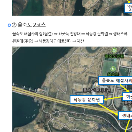
② 을숙도 2코스
을숙도 해설사의 집(집결) ⇒ 하굿둑 전망대 ⇒ 낙동강 문화원 ⇒ 생태조류
관찰대(주중) ⇒ 낙동강하구 에코센터 ⇒ 해산