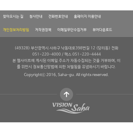
찾아오시는 길
청사안내
전화번호안내
홈페이지 이용안내
개인정보처리방침
저작권정책
이메일무단수집거부
뷰어다운로드
(49328) 부산광역시 사하구 낙동대로398번길 12 (당리동) 전화
051-220-4000 / 팩스 051-220-4444
본 웹사이트에 게시된 이메일 주소가 자동수집되는 것을 거부하며, 이
를 위반시 정보통신망법에 의한 처벌됨을 유념하시기 바랍니다.
Copyrightⓒ 2016, Saha-gu. All rights reserved.