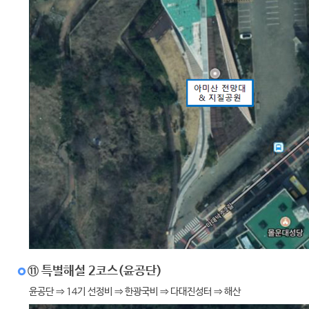
⑪ 특별해설 2코스(윤공단)
윤공단 ⇒ 14기 선정비 ⇒ 한광국비 ⇒ 다대진성터 ⇒ 해산