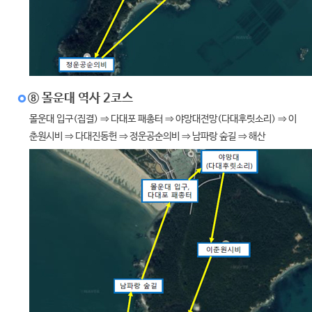
⑧ 몰운대 역사 2코스
몰운대 입구(집결) ⇒ 다대포 패총터 ⇒ 야망대전망(다대후릿소리) ⇒ 이
춘원시비 ⇒ 다대진동헌 ⇒ 정운공순의비 ⇒ 남파랑 숲길 ⇒ 해산