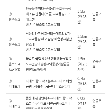
하굿둑 전망대⇒낙동강 문화원⇒생
3.5㎞
②
태조류 관찰대(주중)⇒낙동강하구
연중무
(약 2시
을숙도 2
에코센터
휴
간)
※ 기존 을숙도 2코스 분리
낙동강하구 에코센터⇒메모리얼파
3.5km
③
크⇒낙동강 하구 탐방 체험장⇒남단
연중무
(약 2시
을숙도 3
탐조대
휴
간)
※ 기존 을숙도 2코스 분리
④
을숙도 국립청소년 생태센터⇒일웅
4.5㎞
연중무
을숙도 4
도⇒전망대광장⇒낙동강가람끝공
(약 2.3
휴
(트레킹)
원(어도관람실)
시간)
0.7㎞
⑤
다대포 꿈의 낙조분수⇒다대포 해변
연중무
(약 1시
다대포 1
공원⇒해솔천⇒몰운대 낙조전망대
휴
간)
몰운대 관광안내소⇒다대포 꿈의 낙
0.8㎞
⑥
연중무
조분수⇒다대포 해변공원⇒고우니
(약 1시
다대포 2
휴