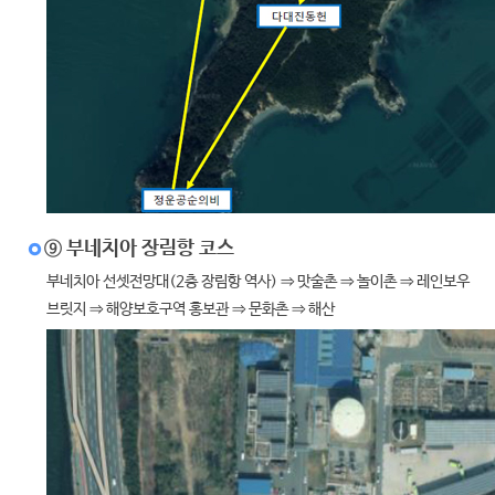
⑨ 부네치아 장림항 코스
부네치아 선셋전망대(2층 장림항 역사) ⇒ 맛술촌 ⇒ 놀이촌 ⇒ 레인보우
브릿지 ⇒ 해양보호구역 홍보관 ⇒ 문화촌 ⇒ 해산