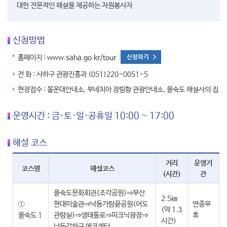
대한 전문적인 해설을 제공하는 자원봉사자
신청방법
홈페이지 :
www.saha.go.kr/tour
신청하기
전 화 : 사하구 관광진흥과 (051)220~0051~5
현장접수 : 몰운대안내소, 부네치아 장림항 관광안내소, 을숙도 해설사의 집
운영시간 : 금·토·일·공휴일 10:00 ~ 17:00
해설 코스
거리
운영기
코스명
해설코스
(시간)
간
을숙도문화회관(조각공원)⇒부산
2.5㎞
①
현대미술관⇒낙동가람끝공원(어도
연중무
(약 1.3
을숙도 1
관람실)⇒생태통로⇒피크닉광장⇒
휴
시간)
낙동강하구 에코센터