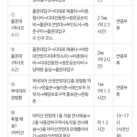
생태길⇒생태체험장
간)
몰운대입구⇒다대포 패총터⇒이춘
⑦
원시비⇒다대진동헌⇒정운공순의
2.5㎞
몰운대
연중무
비⇒몰운대 전망대⇒무인도서⇒화
(약 2.3
(역사코
휴
준구미⇒몰운대입구
시간)
스1)
※ 신규 코스
⑧
몰운대입구⇒다대포 패총터⇒야망
2㎞
몰운대
대전망(다대후릿소리)⇒이춘원시
연중무
(약 2시
(역사코
비⇒다대진동헌⇒정운공순의비⇒
휴
간)
스2)
남파랑 숲길⇒몰운대입구
부네치아 선셋전망대(2층 장림항 역
⑨
1㎞
사)⇒맛술촌⇒놀이촌⇒레인보우 브
연중무
부네치아
(약 1.3
릿지⇒해양보호구역 홍보관⇒문화
휴
장림항
시간)
촌
⑩
아미산 전망대 1층 지질 전시해설⇒
10~17
특별 해
2층 낙동강하구역사&지질 전시해
약 1.3
시
설1
설⇒3층 아미산전망대 모래톱이야
시간
(사전신
(아미산
기⇒아미산전망대 옥상
청)