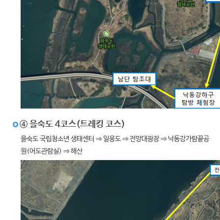
④ 을숙도 4코스(트레킹 코스)
을숙도 국립청소년 생태센터 ⇒ 일웅도 ⇒ 전망대광장 ⇒ 낙동강가람끝공
원(어도관람실) ⇒ 해산