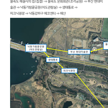
을숙도 해설사의 집(집결) ⇒ 을숙도 문화회관(조각공원) ⇒ 부산 현대미
술관 ⇒ 낙동가람끝공원(어도관람실) ⇒ 생태통로 ⇒
피크닉광장 ⇒ 낙동강하구 에코센터 ⇒ 해산