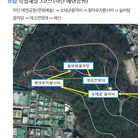
⑫ 특별해설 3코스(하단 에덴공원)
하단 에덴공원(문화예술) ⇒ 오태균음악비 ⇒ 청마유치환시비 ⇒ 솔바람
음악당 ⇒ 데크전망대 ⇒ 해산