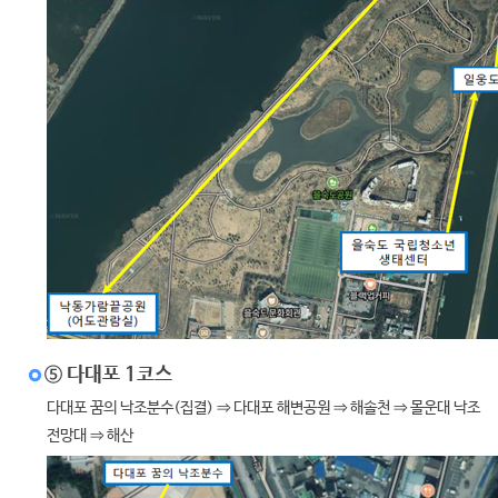
⑤ 다대포 1코스
다대포 꿈의 낙조분수(집결) ⇒ 다대포 해변공원 ⇒ 해솔천 ⇒ 몰운대 낙조
전망대 ⇒ 해산