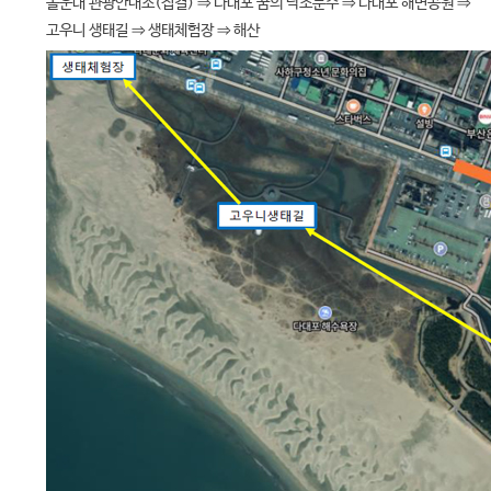
몰운대 관광안내소(집결) ⇒ 다대포 꿈의 낙조분수 ⇒ 다대포 해변공원 ⇒
고우니 생태길 ⇒ 생태체험장 ⇒ 해산