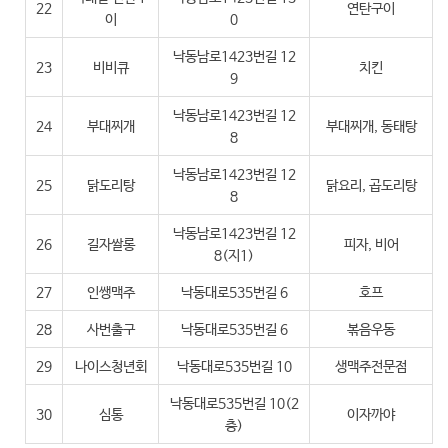
22
연탄구이
이
0
낙동남로1423번길 12
23
비비큐
치킨
9
낙동남로1423번길 12
24
부대찌개
부대찌개, 동태탕
8
낙동남로1423번길 12
25
닭도리탕
닭요리, 곱도리탕
8
낙동남로1423번길 12
26
길자쌀롱
피자, 비어
8(지1)
27
인쌩맥주
낙동대로535번길 6
호프
28
사번출구
낙동대로535번길 6
볶음우동
29
나이스청년회
낙동대로535번길 10
생맥주전문점
낙동대로535번길 10(2
30
심통
이자까야
층)