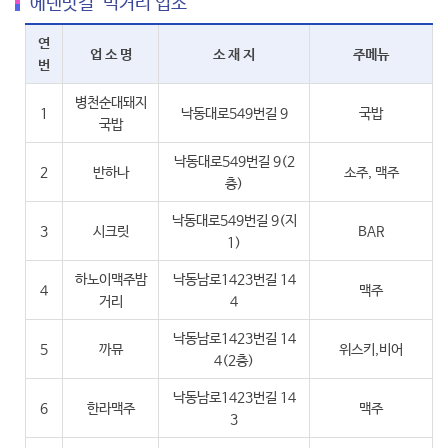
'에덴맛길' 먹거리 업소
연
업 소 명
소 재 지
주메뉴
번
병천순대돼지
1
낙동대로549번길 9
국밥
국밥
낙동대로549번길 9(2
2
반하나
소주, 맥주
층)
낙동대로549번길 9(지
3
시크릿
BAR
1)
하노이맥주밤
낙동남로1423번길 14
4
맥주
거리
4
낙동남로1423번길 14
5
까뮤
위스키,비어
4(2층)
낙동남로1423번길 14
6
한라맥주
맥주
3