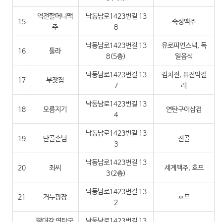
역전할머니맥
낙동남로1423번길 13
15
숙성맥주
주
8
낙동남로1423번길 13
유로피언스낵, 독
16
툴라
8(5층)
일음식
낙동남로1423번길 13
김치전, 퓨전막걸
17
부잣집
7
리
낙동남로1423번길 13
18
모름지기
연탄구이삼겹
4
낙동남로1423번길 13
19
단골손님
전골
3
낙동남로1423번길 13
20
최씨
세계맥주, 호프
3(2층)
낙동남로1423번길 13
21
거누광장
호프
2
빡대갈 연탄구
낙동남로1423번길 13