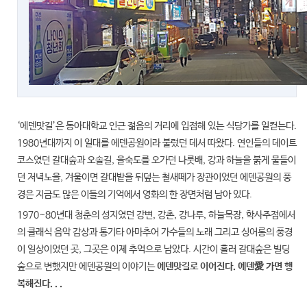
‘에덴맛길’은 동아대학교 인근 젊음의 거리에 입점해 있는 식당가를 일컫는다.
1980년대까지 이 일대를 에덴공원이라 불렀던 데서 따왔다. 연인들의 데이트
코스였던 갈대숲과 오솔길, 을숙도를 오가던 나룻배, 강과 하늘을 붉게 물들이
던 저녁노을, 겨울이면 갈대밭을 뒤덮는 철새떼가 장관이었던 에덴공원의 풍
경은 지금도 많은 이들의 기억에서 영화의 한 장면처럼 남아 있다.
1970~80년대 청춘의 성지였던 강변, 강촌, 강나루, 하늘목장, 학사주점에서
의 클래식 음악 감상과 통기타 아마추어 가수들의 노래 그리고 싱어롱의 풍경
이 일상이었던 곳, 그곳은 이제 추억으로 남았다. 시간이 흘러 갈대숲은 빌딩
숲으로 변했지만 에덴공원의 이야기는
에덴맛길로 이어진다. 에덴愛 가면 행
복해진다. . .