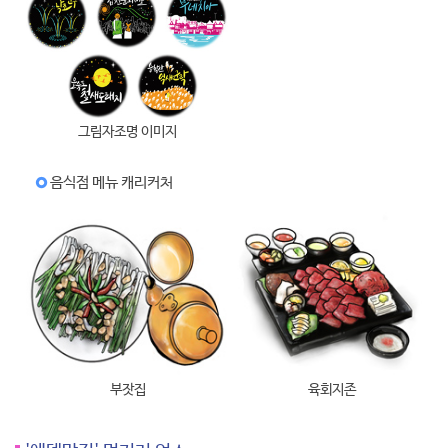
그림자조명 이미지
음식점 메뉴 캐리커처
부잣집
육회지존