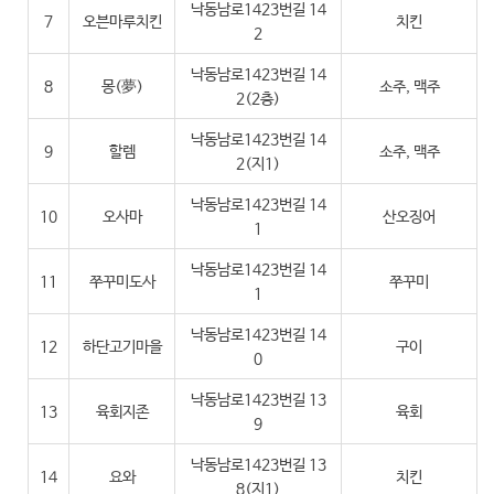
낙동남로1423번길 14
7
오븐마루치킨
치킨
2
낙동남로1423번길 14
8
몽(夢)
소주, 맥주
2(2층)
낙동남로1423번길 14
9
할렘
소주, 맥주
2(지1)
낙동남로1423번길 14
10
오사마
산오징어
1
낙동남로1423번길 14
11
쭈꾸미도사
쭈꾸미
1
낙동남로1423번길 14
12
하단고기마을
구이
0
낙동남로1423번길 13
13
육회지존
육회
9
낙동남로1423번길 13
14
요와
치킨
8(지1)