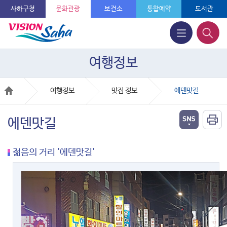
사하구청
문화관광
보건소
통합예약
도서관
여행정보
여행정보
맛집 정보
에덴맛길
에덴맛길
젊음의 거리 '에덴맛길'