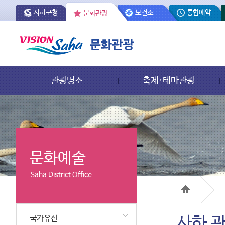
사하구청
보건소
통합예약
문화관광
관광명소
축제·테마관광
문화예술
Saha District Office
국가유산
사하 