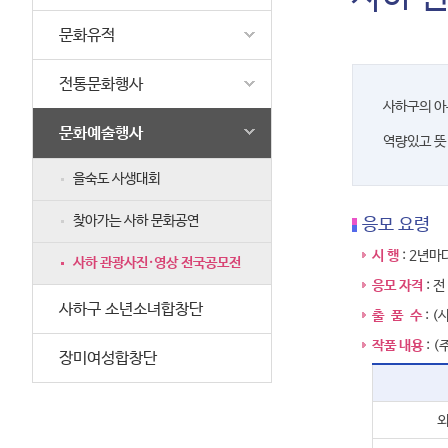
문화유적
전통문화행사
사하구의 아
문화예술행사
역량있고 뜻
을숙도 사생대회
찾아가는 사하 문화공연
응모 요령
시 행
: 2년마
사하 관광사진·영상 전국공모전
응모 자격
: 
사하구 소년소녀합창단
출 품 수
: (
작품 내용
: 
장미여성합창단
외