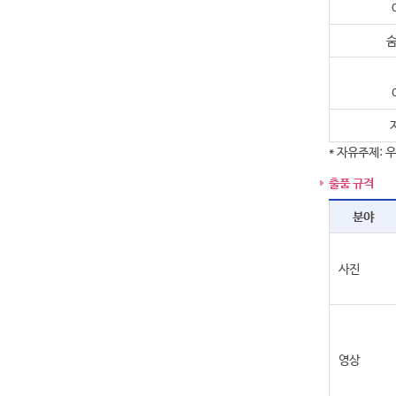
숨
* 자유주제: 
출품 규격
분야
사진
영상