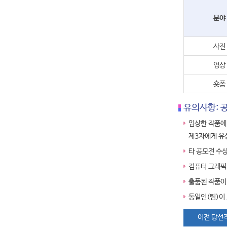
분야
사진
영상
숏폼
유의사항: 
입상한 작품에
제3자에게 유
타 공모전 수상
컴퓨터 그래픽
출품된 작품이 
동일인(팀)이 
이전 당선