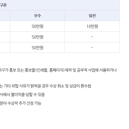
구분
우수
입선
50만원
10만원
50만원
-
50만원
-
하구가 홍보 또는 홍보물(인쇄물, 홈페이지)제작 및 공무적 사업에 사용하거나
는 기타 위법 사유가 밝혀질 경우 수상 취소 및 상금이 환수됨
사에서 불이익을 당할 수 있음
 분야 수상작 추가 선정 가능