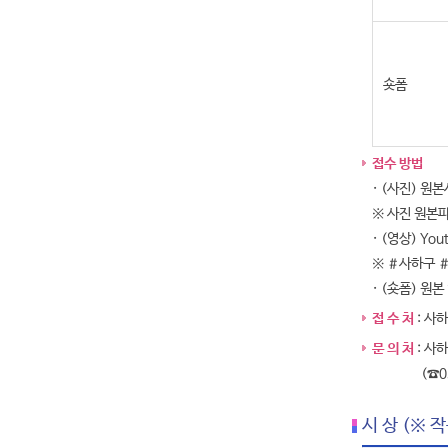
숏폼
접수 방법
· (사진) 원
※ 사진 원본파
· (영상) Y
※ ＃사하구 ＃
· (숏폼) 원
접 수 처
: 사
문 의 처
: 사
(☎051-2
시 상 (※ 