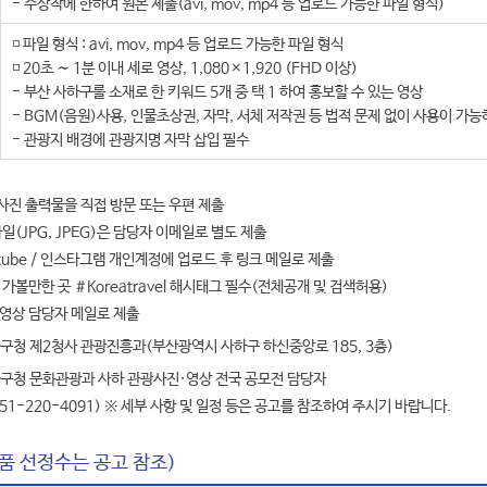
- 수상작에 한하여 원본 제출(avi, mov, mp4 등 업로드 가능한 파일 형식)
◽ 파일 형식 : avi, mov, mp4 등 업로드 가능한 파일 형식
◽ 20초 ∼ 1분 이내 세로 영상, 1,080×1,920 (FHD 이상)
- 부산 사하구를 소재로 한 키워드 5개 중 택 1 하여 홍보할 수 있는 영상
- BGM(음원)사용, 인물초상권, 자막, 서체 저작권 등 법적 문제 없이 사용이 가
- 관광지 배경에 관광지명 자막 삽입 필수
본사진 출력물을 직접 방문 또는 우편 제출
일(JPG, JPEG)은 담당자 이메일로 별도 제출
outube / 인스타그램 개인계정에 업로드 후 링크 메일로 제출
가볼만한 곳 ＃Koreatravel 해시태그 필수(전체공개 및 검색허용)
본 영상 담당자 메일로 제출
하구청 제2청사 관광진흥과(부산광역시 사하구 하신중앙로 185, 3층)
하구청 문화관광과 사하 관광사진·영상 전국 공모전 담당자
20-4091) ※ 세부 사항 및 일정 등은 공고를 참조하여 주시기 바랍니다.
작품 선정수는 공고 참조)