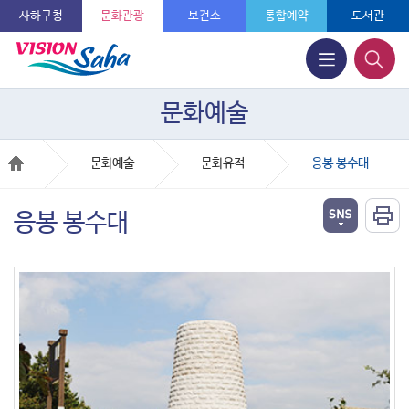
사하구청
문화관광
보건소
통합예약
도서관
문화예술
문화예술
문화유적
응봉 봉수대
응봉 봉수대