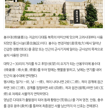
봉수대(烽燧臺)는 지금의 다대동 북쪽의 아미산에 있으며 고려시대부터 사용
되었던 통신시설(通信施設)이다. 봉수는 변경지방(邊境地方)에서 일어난
긴급한 정황(情況)을 중앙 또는 인근의 군사기지에 알리는 군사상의 목적으로
설치 사용된 것이다.
대략 2∼30리의 거리를 두고 후망(侯望)의 요지가 되는 산봉우리에 봉수대
(烽燧臺 : 烽火臺, 煙臺)를 두어 밤에는 횃불을 밝히고, 낮에는 연기를 내어
인근의 봉수대에 연락했다.
평시에는 일거(一炬, 낮 : 一煙), 적이 나타나면 2炬(二煙), 적이 경계에 접근
하면 3炬(三煙), 경계를 침범하면 4炬(四煙), 적과 접전(接戰)하면 5炬(五
煙)로 차례로 서울까지 연락하였다.
영남은 다대포가 출발점이 되어 동래 황령산(荒嶺山)을 거쳐 영천, 안동, 충주
를 경유 광주(廣州)를 통하여 최종점인 서울 남산까지 이 신호는 전해졌다.