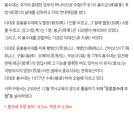
봉수대는 국가의 중대한 업무의 하나이므로 수령(守令)이 봉수군(烽燧軍) 후
망(侯望)의 실태를 감독하고 이와 연대책임을 졌다.
다대포 응봉봉수대에 도별장(都別將) 1인을 두었고, 그 밑에 별장(別將) 6명
을 두었고, 감고(監考)는 1명, 봉군(烽軍)은 100명이 배치되어 있었다.
그리고, 이 봉수대를 관할하는 기관은 다대진(多大鎭) 이었다.
다대포 응봉봉수대를 비롯 황령산(荒嶺山), 계명산(鷄鳴山), 간비오산(干飛
烏山), 구봉(龜烽), 오해야(吾海也), 석성(石城) 등 7개의 봉수대는 임진왜
란때 왜군(倭軍)의 침입시에 그 기능을 발휘한 바도 있어서 이 유지(遺址)는
국방의식의 앙양(昻揚)이란 점에서 중요시되는 문화유산이다.
다대포 봉수대는 1977년 수축(修築)하여 오늘에 이르고 있다.
사하구에서는 2009년 12월 역사교육의 장으로 활용하기 위해
"응봉봉수대 모
형"
을 설치하였다.
봉수대 모형 높이 : 4.5m, 직경 4~2.8m