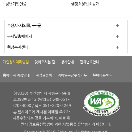
청년기업인증
행정처분업소공개
부산시·시의회, 구·군
부서별홈페이지
행정복지센터
개인정보처리방침
찾아오시는 길
청사안내
전화번호안내
홈페이지 이용안내
저작권정책
이메일무단수집거부
뷰어다운로드
(49328) 부산광역시 사하구 낙동대
로398번길 12 (당리동) 전화 051-
220-4000 / 팩스 051-220-4269
본 웹사이트에 게시된 이메일 주소가
자동수집되는 것을 거부하며, 이를 위
반시 정보통신망법에 의한 처벌됨을 유념하시기 바랍니다.