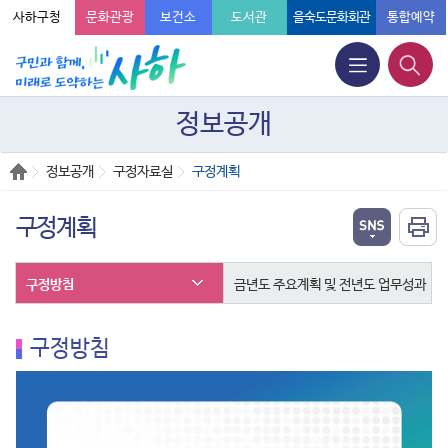
사하구청
문화관광
보건소
도서관
을숙도문화회관
통합예약
정보공개
정보공개
구정자료실
구정계획
구정계획
구정방침
금년도 주요계획 및 전년도 업무성과
구정방침