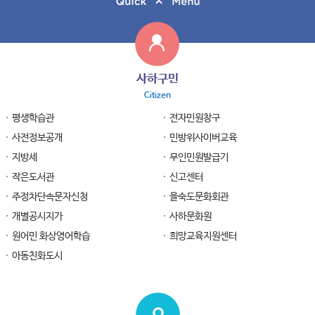
사하구민
Citizen
평생학습관
전자민원창구
사전정보공개
민방위사이버교육
지방세
무인민원발급기
작은도서관
신고센터
주정차단속문자신청
을숙도문화회관
개별공시지가
사하문화원
원어민 화상영어학습
희망교육지원센터
아동친화도시