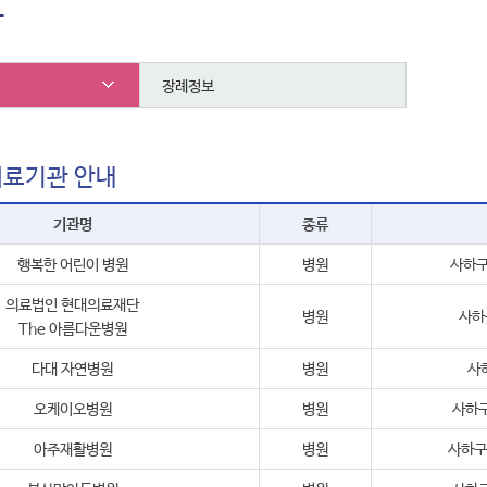
보
장례정보
의료기관 안내
기관명
종류
행복한 어린이 병원
병원
사하구
의료법인 현대의료재단
병원
사하
The 아름다운병원
다대 자연병원
병원
사하
오케이오병원
병원
사하구
아주재활병원
병원
사하구 