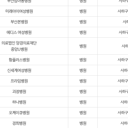
부산맘아동병원
병원
사하구
미래아이여성병원
병원
사하구 
부산본병원
병원
사하
에디스 여성병원
병원
사하구
의료법인 양경의료재단
병원
사하
중앙U병원
항플러스병원
병원
사하구 
신세계여성병원
병원
사하
프라임병원
병원
사하구 
괴정병원
병원
사하구
하나병원
병원
사하
오케이큐병원
병원
사하구 
경희병원
병원
사하