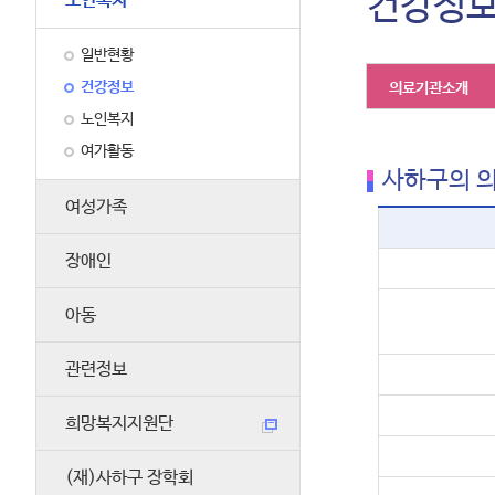
건강정
노인복지
일반현황
건강정보
의료기관소개
노인복지
여가활동
사하구의 
여성가족
장애인
아동
관련정보
희망복지지원단
(재)사하구 장학회