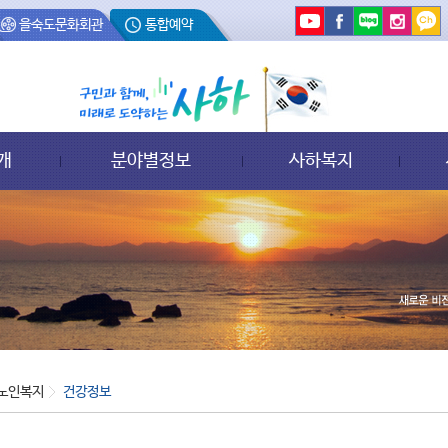
을숙도문화회관
통합예약
개
분야별정보
사하복지
노인복지
건강정보