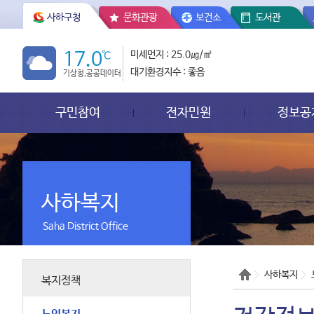
사하구청
문화관광
보건소
도서관
17.0
℃
미세먼지 : 25.0㎍/㎥
대기환경지수 : 좋음
기상청,공공데이터
구민참여
전자민원
정보공
사하복지
Saha District Office
사하복지
복지정책