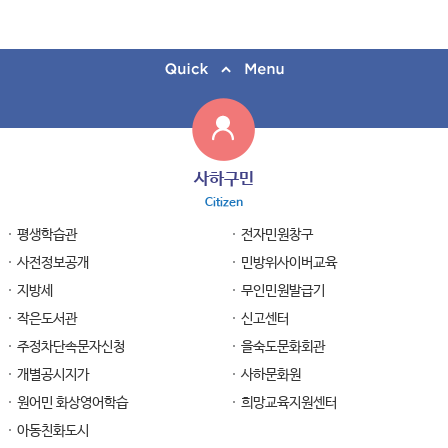
사하구민
Citizen
평생학습관
전자민원창구
사전정보공개
민방위사이버교육
지방세
무인민원발급기
작은도서관
신고센터
주정차단속문자신청
을숙도문화회관
개별공시지가
사하문화원
원어민 화상영어학습
희망교육지원센터
아동친화도시