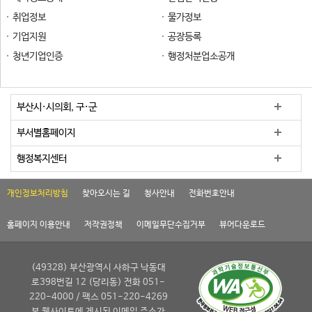
취업정보
물가정보
기업지원
공장등록
청년기업인증
행정처분업소공개
부산시·시의회, 구·군
부서별홈페이지
행정복지센터
개인정보처리방침
찾아오시는 길
청사안내
전화번호안내
홈페이지 이용안내
저작권정책
이메일무단수집거부
뷰어다운로드
(49328) 부산광역시 사하구 낙동대
로398번길 12 (당리동) 전화 051-
220-4000 / 팩스 051-220-4269
본 웹사이트에 게시된 이메일 주소가