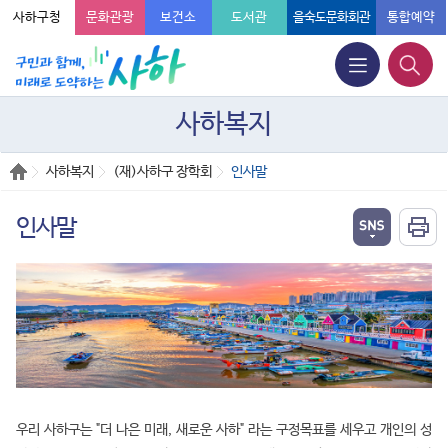
사하구청
문화관광
보건소
도서관
을숙도문화회관
통합예약
사하복지
사하복지
(재)사하구 장학회
인사말
인사말
우리 사하구는 "더 나은 미래, 새로운 사하" 라는 구정목표를 세우고 개인의 성