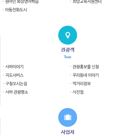
원어민 화상영어학습
희망교육지원센터
아동친화도시
관광객
Tour
사하이야기
관광홍보물 신청
지도서비스
우리동네 이야기
구청오시는길
먹거리정보
사하 관광명소
사진첩
사업자