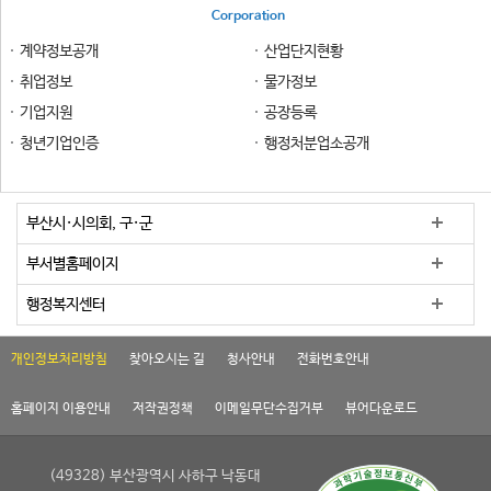
Corporation
계약정보공개
산업단지현황
취업정보
물가정보
기업지원
공장등록
청년기업인증
행정처분업소공개
부산시·시의회, 구·군
부서별홈페이지
행정복지센터
개인정보처리방침
찾아오시는 길
청사안내
전화번호안내
홈페이지 이용안내
저작권정책
이메일무단수집거부
뷰어다운로드
(49328) 부산광역시 사하구 낙동대