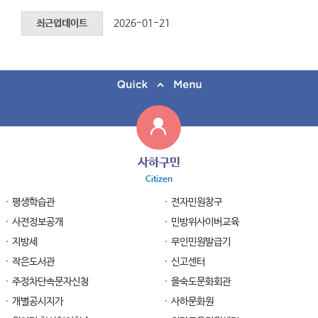
최근업데이트
2026-01-21
사하구민
Citizen
평생학습관
전자민원창구
사전정보공개
민방위사이버교육
지방세
무인민원발급기
작은도서관
신고센터
주정차단속문자신청
을숙도문화회관
개별공시지가
사하문화원