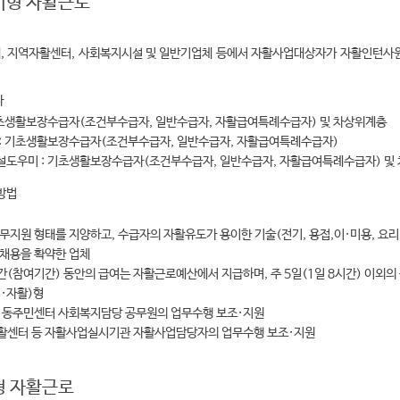
미형 자활근로
자체, 지역자활센터, 사회복지시설 및 일반기업체 등에서 자활사업대상자가 자활인턴사
자
기초생활보장수급자(조건부수급자, 일반수급자, 자활급여특례수급자) 및 차상위계층
: 기초생활보장수급자(조건부수급자, 일반수급자, 자활급여특례수급자)
도우미 : 기초생활보장수급자(조건부수급자, 일반수급자, 자활급여특례수급자) 및
 방법
노무지원 형태를 지양하고, 수급자의 자활유도가 용이한 기술(전기, 용접,이·미용, 요리,
 채용을 확약한 업체
간(참여기간) 동안의 급여는 자활근로예산에서 지급하며, 주 5일(1일 8시간) 이외의
·자활)형
는 동주민센터 사회복지담당 공무원의 업무수행 보조·지원
활센터 등 자활사업실시기관 자활사업담당자의 업무수행 보조·지원
 자활근로