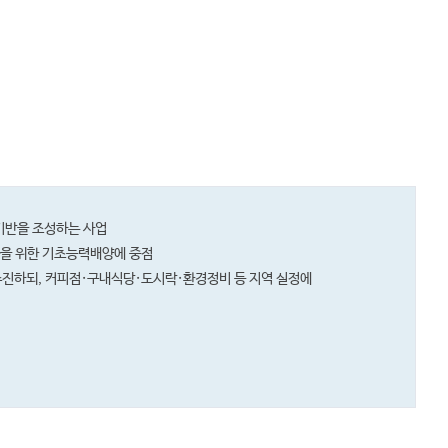
기반을 조성하는 사업
등을 위한 기초능력배양에 중점
진하되, 커피점·구내식당·도시락·환경정비 등 지역 실정에