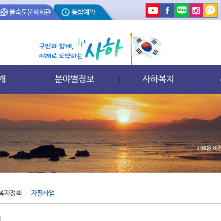
을숙도문화회관
통합예약
개
분야별정보
사하복지
복지정책
자활사업