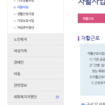
자활사
기초생활보장
자활사업
생활안정지원
자활근로
가정보호사업
자립준비청년
자활근로
노인복지
여성가족
자활근로사업은
1) 기존 공
장애인
2)「간병·집
맞는 특화된
아동
3)자활근로사
① 근로유지형
관련정보
희망복지지원단
근로유지형