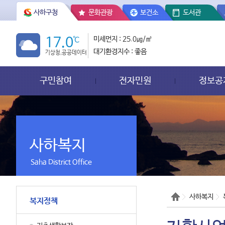
사하구청
문화관광
보건소
도서관
17.0
℃
미세먼지 : 25.0㎍/㎥
대기환경지수 : 좋음
기상청,공공데이터
구민참여
전자민원
정보공
사하복지
Saha District Office
사하복지
복지정책