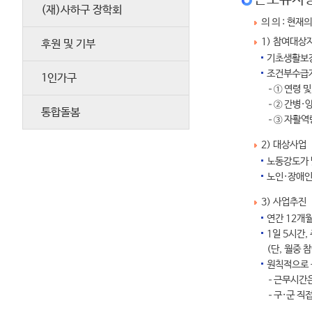
(재)사하구 장학회
의 의 : 현
1) 참여대상
후원 및 기부
기초생활보장
조건부수급
1인가구
① 연령 
② 간병·
통합돌봄
③ 자활역
2) 대상사업
노동강도가 
노인·장애인
3) 사업추진
연간 12개
1일 5시간,
(단, 월중
원칙적으로 
근무시간은 
구·군 직