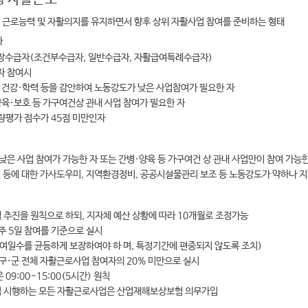
재의 근로능력 및 자활의지를 유지하면서 향후 상위 자활사업 참여를 준비하는 형태
자
수급자(조건부수급자, 일반수급자, 자활급여특례수급자)
자 참여시
및 건강·학력 등을 감안하여 노동강도가 낮은 사업참여가 필요한 자
양육·보호 등 가구여건상 관내 사업 참여가 필요한 자
량평가 점수가 45점 미만인자
낮은 사업 참여가 가능한 자 또는 간병·양육 등 가구여건 상 관내 사업만이 참여 가능한
 등에 대한 가사도우미, 지역환경정비, 공공시설물관리 보조 등 노동강도가 약하나 
월 추진을 원칙으로 하되, 지자체 예산 상황에 따라 10개월로 조정가능
 주 5일 참여를 기준으로 실시
 참여일수를 균등하게 보장하여야 하 며, 특정기간에 편중되지 않도록 조치)
구·군 전체 자활근로사업 참여자의 20% 미만으로 실시
09:00~15:00(5시간) 원칙
접 시행하는 모든 자활근로사업은 산업재해보상보험 의무가입