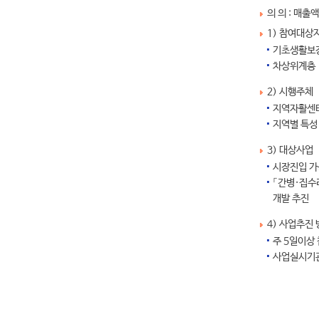
의 의 : 매
1) 참여대상
기초생활보장
차상위계층
2) 시행주체
지역자활센터
지역별 특성
3) 대상사업
시장진입 가
「간병·집수
개발 추진
4) 사업추진
주 5일이상
사업실시기관