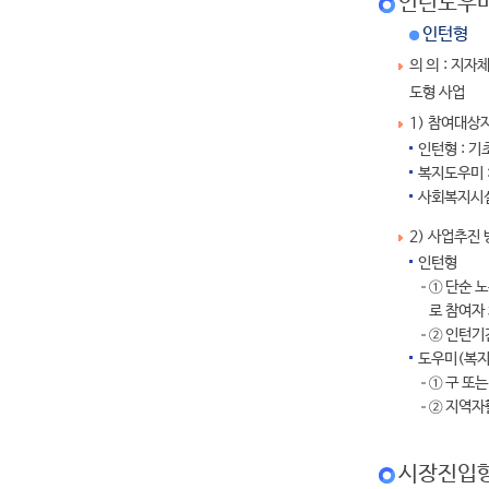
인턴도우
인턴형
의 의 : 지
도형 사업
1) 참여대상
인턴형 : 
복지도우미 
사회복지시설
2) 사업추진
인턴형
① 단순 
로 참여자
② 인턴기
도우미(복지
① 구 또
② 지역자
시장진입형