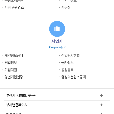
구청오시는길
먹거리정보
사하 관광명소
사진첩
사업자
Corporation
계약정보공개
산업단지현황
취업정보
물가정보
기업지원
공장등록
청년기업인증
행정처분업소공개
부산시·시의회, 구·군
부서별홈페이지