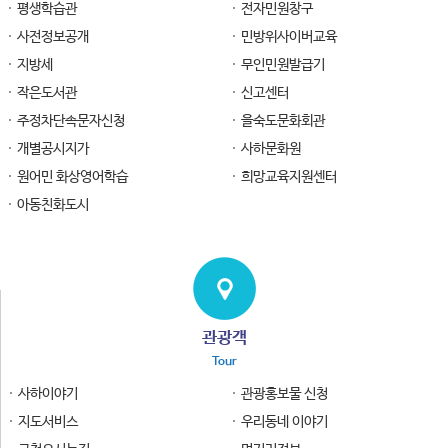
평생학습관
전자민원창구
사전정보공개
민방위사이버교육
지방세
무인민원발급기
작은도서관
신고센터
주정차단속문자신청
을숙도문화회관
개별공시지가
사하문화원
원어민 화상영어학습
희망교육지원센터
아동친화도시
관광객
Tour
사하이야기
관광홍보물 신청
지도서비스
우리동네 이야기