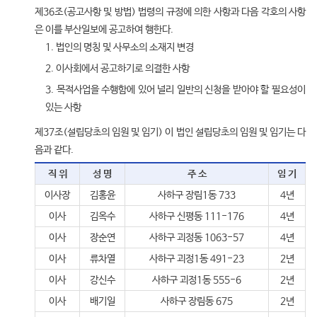
제36조(공고사항 및 방법) 법령의 규정에 의한 사항과 다음 각호의 사항
은 이를 부산일보에 공고하여 행한다.
1. 법인의 명칭 및 사무소의 소재지 변경
2. 이사회에서 공고하기로 의결한 사항
3. 목적사업을 수행함에 있어 널리 일반의 신청을 받아야 할 필요성이
있는 사항
제37조(설립당초의 임원 및 임기) 이 법인 설립당초의 임원 및 임기는 다
음과 같다.
직 위
성 명
주 소
임 기
이사장
김홍윤
사하구 장림1동 733
4년
이사
김옥수
사하구 신평동 111-176
4년
이사
장순연
사하구 괴정동 1063-57
4년
이사
류차열
사하구 괴정1동 491-23
2년
이사
강신수
사하구 괴정1동 555-6
2년
이사
배기일
사하구 장림동 675
2년