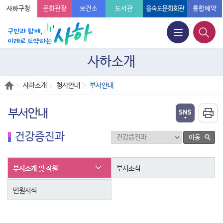
사하구청
문화관광
보건소
도서관
을숙도문화회관
통합예약
사하소개
사하소개
청사안내
부서안내
부서안내
건강증진과
부서소개 및 직원
부서소식
민원서식