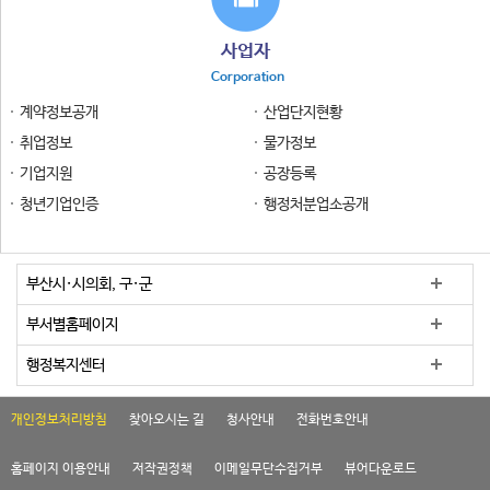
사업자
Corporation
계약정보공개
산업단지현황
취업정보
물가정보
기업지원
공장등록
청년기업인증
행정처분업소공개
부산시·시의회, 구·군
부서별홈페이지
행정복지센터
개인정보처리방침
찾아오시는 길
청사안내
전화번호안내
홈페이지 이용안내
저작권정책
이메일무단수집거부
뷰어다운로드