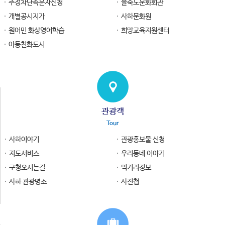
주정차단속문자신청
을숙도문화회관
개별공시지가
사하문화원
원어민 화상영어학습
희망교육지원센터
아동친화도시
관광객
Tour
사하이야기
관광홍보물 신청
지도서비스
우리동네 이야기
구청오시는길
먹거리정보
사하 관광명소
사진첩