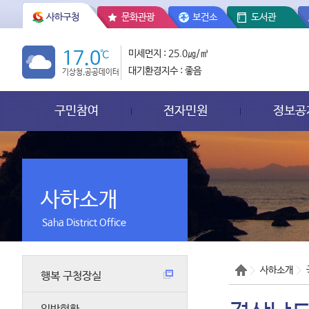
사하구청
문화관광
보건소
도서관
17.0
℃
미세먼지 : 25.0㎍/㎥
대기환경지수 : 좋음
기상청,공공데이터
구민참여
전자민원
정보공
사하소개
Saha District Office
사하소개
행복 구청장실