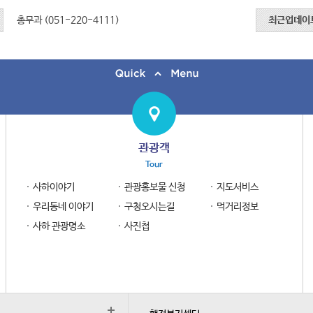
총무과 (051-220-4111)
최근업데이
관광객
Tour
사하이야기
관광홍보물 신청
지도서비스
우리동네 이야기
구청오시는길
먹거리정보
사하 관광명소
사진첩