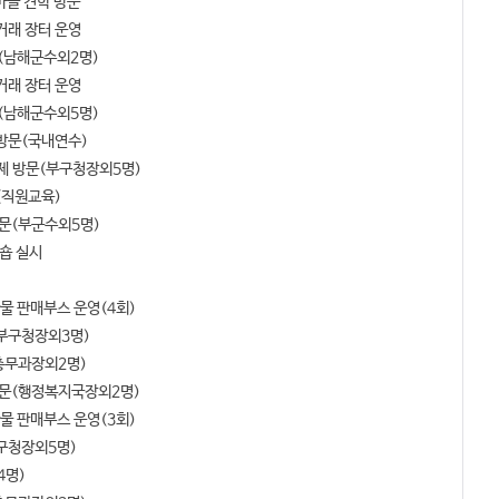
마을 견학 방문
직거래 장터 운영
최(남해군수외2명)
직거래 장터 운영
최(남해군수외5명)
구 방문(국내연수)
주축제 방문(부구청장외5명)
문(직원교육)
방문(부군수외5명)
크숍 실시
산물 판매부스 운영(4회)
문(부구청장외3명)
(총무과장외2명)
 방문(행정복지국장외2명)
산물 판매부스 운영(3회)
(구청장외5명)
4명)