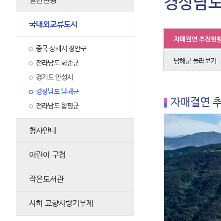
경상남도
일반현황
국내외교류도시
자매결연 추진현
중국 상해시 정안구
남해군 둘러보기
전라남도 화순군
경기도 안성시
경상남도 남해군
자매결연 
전라남도 함평군
청사안내
어린이 구청
작은도서관
사하 고향사랑기부제