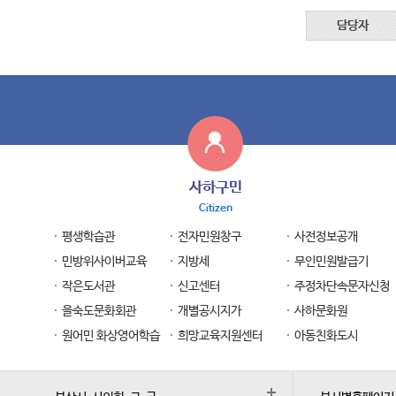
담당자
사하구민
Citizen
평생학습관
전자민원창구
사전정보공개
민방위사이버교육
지방세
무인민원발급기
작은도서관
신고센터
주정차단속문자신청
을숙도문화회관
개별공시지가
사하문화원
원어민 화상영어학습
희망교육지원센터
아동친화도시