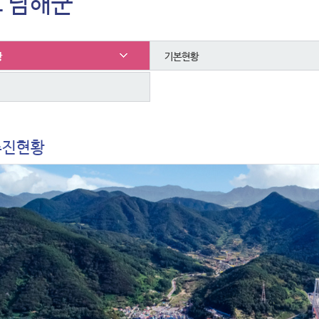
 남해군
황
기본현황
추진현황