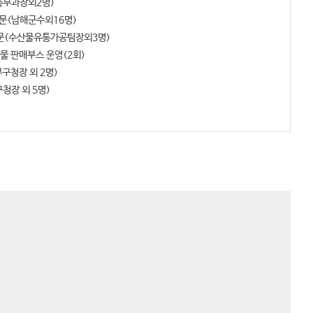
(총무과장외2명)
 방문(남해군수외16명)
 방문(수산물유통가공팀장외3명)
산물 판매부스 운영(2회)
부구청장 외 2명)
구청장 외 5명)