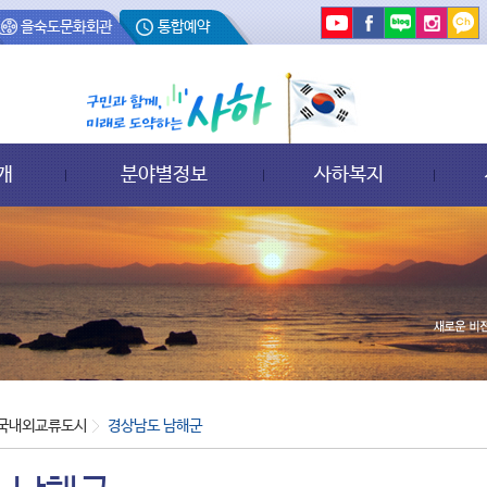
을숙도문화회관
통합예약
개
분야별정보
사하복지
국내외교류도시
경상남도 남해군