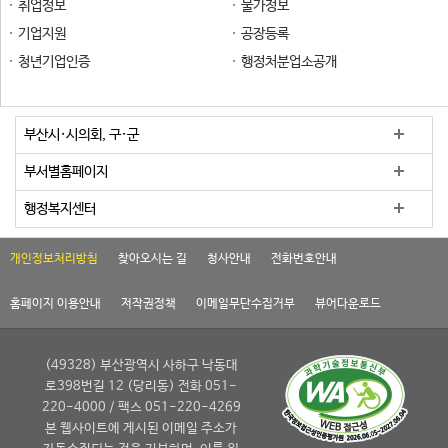
취업정보
물가정보
기업지원
공장등록
청년기업인증
행정처분업소공개
부산시·시의회, 구·군
부서별홈페이지
행정복지센터
개인정보처리방침
찾아오시는 길
청사안내
전화번호안내
홈페이지 이용안내
저작권정책
이메일무단수집거부
뷰어다운로드
(49328) 부산광역시 사하구 낙동대
로398번길 12 (당리동) 전화 051-
220-4000 / 팩스 051-220-4269
본 웹사이트에 게시된 이메일 주소가