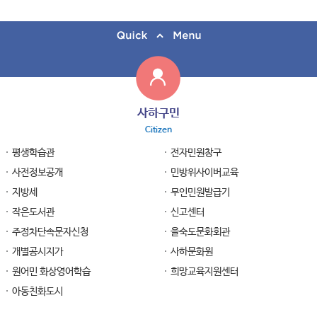
사하구민
Citizen
평생학습관
전자민원창구
사전정보공개
민방위사이버교육
지방세
무인민원발급기
작은도서관
신고센터
주정차단속문자신청
을숙도문화회관
개별공시지가
사하문화원
원어민 화상영어학습
희망교육지원센터
아동친화도시